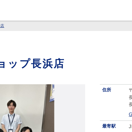
浜店
ョップ長浜店
住所
〒
最寄駅