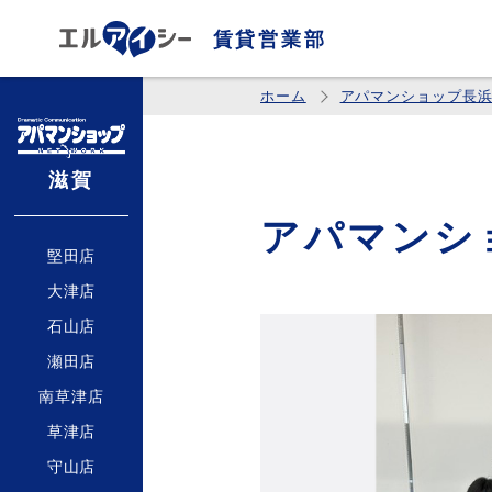
賃貸営業部
ホーム
アパマンショップ長
滋賀
アパマンシ
堅田店
大津店
石山店
瀬田店
南草津店
草津店
守山店